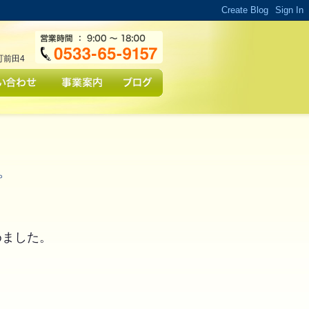
行を許可
。
町前田4
。
めました。