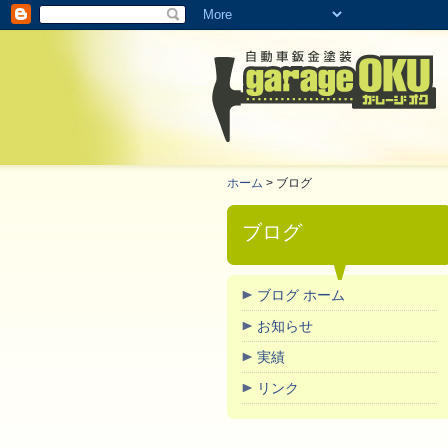
蒲郡市、幡豆町、幸田町、御津町周辺の自動車の事故修理・鈑金（キズ、へこみ など）なら「G
ホーム
> ブログ
ブログ
ブログ ホーム
お知らせ
実績
リンク