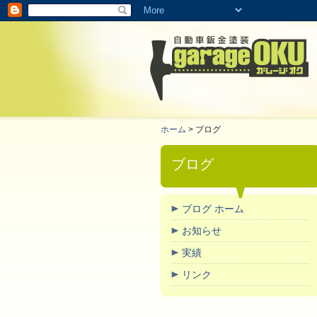
蒲郡市、幡豆町、幸田町、御津町周辺の自動車の事故修理・鈑金（キズ、へこみ など）なら「G
ホーム
> ブログ
ブログ
ブログ ホーム
お知らせ
実績
リンク