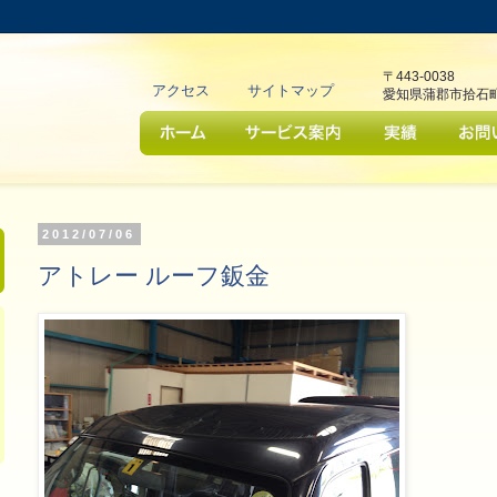
サイト内検索はJavaScriptの実
arage Oku (ガレージ オク)」
に設定するとご利用いただけます
〒443-0038
アクセス
サイトマップ
愛知県蒲郡市拾石
2012/07/06
アトレー ルーフ鈑金