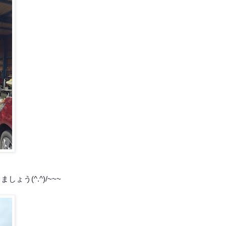
う(^.^)/~~~