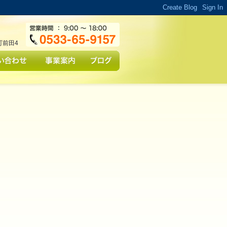
行を許可
。
町前田4